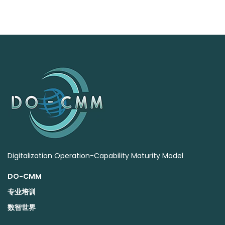
热门
.
【实践案例】从量变到质变：战略引领数字化转型的
伊利样本 | DW数智视野
2023年3月27日
【深度】多名专家共同解读：工业机器人行业现状、
发展历程及未来趋势 | DW数智行研
2023年8月2日
从“二八定律”到“长尾理论”： 金融科技背景下如何
拓展长尾客群