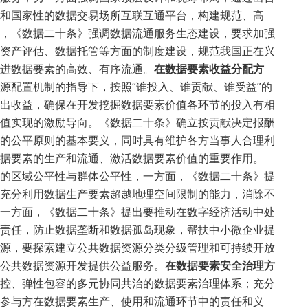
和国家性的数据交易场所互联互通平台，构建规范、高
，《数据二十条》强调数据流通服务生态建设，要求加强
资产评估、数据托管等方面的制度建设，规范我国正在兴
进数据要素的高效、有序流通。
在数据要素收益分配方
源配置机制的指导下，按照“谁投入、谁贡献、谁受益”的
出收益，确保在开发挖掘数据要素价值各环节的投入有相
值实现的激励导向。《数据二十条》确立按贡献决定报酬
的公平原则的基本要义，同时具有维护各方当事人合理利
据要素的生产和流通、激活数据要素价值的重要作用。
的区域公平性与群体公平性，一方面，《数据二十条》提
充分利用数据生产要素超越地理空间限制的能力，消除不
一方面，《数据二十条》提出要推动在数字经济活动中处
责任，防止数据垄断和数据孤岛现象，帮扶中小微企业提
源，要探索建立公共数据资源分类分级管理和可持续开放
公共数据资源开发提供公益服务。
在数据要素安全治理方
控、弹性包容的多元协同共治的数据要素治理体系；充分
参与方在数据要素生产、使用和流通环节中的责任和义