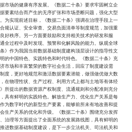
据市场的健康有序发展。《数据二十条》要求牢固树立企
据要素结合而产生的无序扩张和市场垄断问题，强化大型
。为实现前述目标，《数据二十条》强调在治理手段上一
合规认证、安全审查、交易负面清单等制度规范，加强重
良好秩序。另一方面要鼓励和支持相关技术的研发和服
通全过程中及时发现、预警和化解风险的能力。纵观全球
条》作为我国当前数据基础制度建构顶层设计的指导性文
明的中国特色、实践特色和时代特色。《数据二十条》充
济市场和丰富繁荣的数字社会生活，回应了制度建设需
制度，更好地规范和激活数据要素潜能，做强做优做大数
，在物理性状、生产过程、利用方式上都与土地等有体经
》所提出的数据资源产权制度、流通规则和分配准则充分
，具有鲜明的实践特色。解放生产力、优化生产关系是每
作为数字时代的新型生产要素，能够前所未有地改善和提
会生产关系的优化和升级。《数据二十条》围绕充分发挥
、治理等方面提出了全面系统的发展路线图，具有鲜明的
推进数据基础制度建设，是下一步立法机关、司法机关和