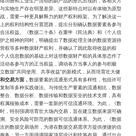
络消费和工业生产活动的副产品的形式出现的，各相关方
与实物生产存在明显差异。这些新特点对以有体物为原型
战，需要一种更具解释力的财产权利框架。为了解决这一
上的权利结构性分置思路，提出分别确认数据要素各参与
合法权益。《数据二十条》在重申《民法典》和《个人信
护之精神的同时，明确提出了数据处理主体的数据资源持
营权等多种数据财产权利，并确认了因此取得收益的权
个人信息数据的基础上对这些数据财产权的具体形态作了
活动各参与方的正当权益，调动各方当事人的参与积极
立数据“共同使用、共享收益”的新模式，从而培育壮大健
和交易方面，
数据要素的流通形式具有多样性，包括许可
复制等多种实践做法。与传统生产要素的流通相比，数据
整合、数据分析、数据传输和数据安全的技术支撑，具有
权属核验成本，需要一套新的可信流通环境。为此，《数
时，特别强调培育壮大场内交易，旨在建立数据来源可确
溯、安全风险可防范的数据可信流通体系。为此，《数据
次的数据交易场所，为潜在数据交易需求方提供便捷的信
服务；另一方面强调国家顶层设计和统筹布局，通过出台