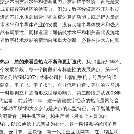
据技术的发展水平和创新能力。发展数字经济，首先是要
成支撑数字经济的硬实力。例如，数字经济离不开对数据
进的芯片承担逻辑管理和高速运算的功能，或是把大量的
术水平和半导体产业的发展。没有尖端半导体技术和强大
然有局限性。同样道理，通信技术水平和相关基础设施建
界数字技术发展的新动向和重大创新，必将在技术方向和
。
热点，总的来看是热点不断和更新迭代。
从20世纪90年代
个发展阶段，每一个阶段都有标志性的发展热点。第一个
高速公路”到2007年苹果公司推出智能手机，前后大约15
商务、电子书、电子报刊、企业流程再造，美国的亚马逊
一时期创立并逐渐形成世界影响力。第二阶段是从2008年
信时代启幕，前后约12年。这一阶段数字经济的热点是网络音
，“移动互联”和大众参与是热点的典型特征。有了智能手机
济的消费者（用手机下单）和生产者（发布个人媒体内
到现在，以5G通信正式普及为标记。这一阶段数字经济的典
智能、云计算、区块链、新一代工业互联网等。在万物互联