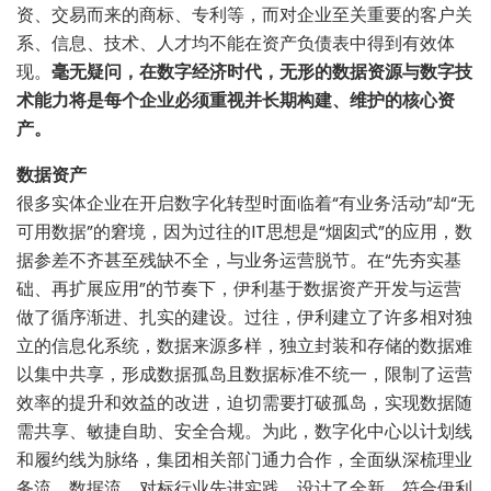
资、交易而来的商标、专利等，而对企业至关重要的客户关
系、信息、技术、人才均不能在资产负债表中得到有效体
现。
毫无疑问，在数字经济时代，无形的数据资源与数字技
术能力将是每个企业必须重视并长期构建、维护的核心资
产。
数据资产
很多实体企业在开启数字化转型时面临着“有业务活动”却“无
可用数据”的窘境，因为过往的IT思想是“烟囱式”的应用，数
据参差不齐甚至残缺不全，与业务运营脱节。在“先夯实基
础、再扩展应用”的节奏下，伊利基于数据资产开发与运营
做了循序渐进、扎实的建设。过往，伊利建立了许多相对独
立的信息化系统，数据来源多样，独立封装和存储的数据难
以集中共享，形成数据孤岛且数据标准不统一，限制了运营
效率的提升和效益的改进，迫切需要打破孤岛，实现数据随
需共享、敏捷自助、安全合规。为此，数字化中心以计划线
和履约线为脉络，集团相关部门通力合作，全面纵深梳理业
务流、数据流，对标行业先进实践，设计了全新、符合伊利