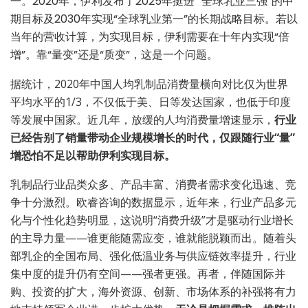
一。2020年，伊利发布了2025年挺进 “全球乳业三强”的中
期目标及2030年实现“全球乳业第一”的长期战略目标。若以
当年的营收计算，为实现目标，伊利需要在十年内实现“倍
增”。靠“量变”还是“质变”，这是一个问题。
据统计，2020年中国人均乳制品消费量横向对比仅为世界
平均水平的1/3，不仅低于美、日等发达国家，也低于印度
等发展中国家。近几年，放缓的人均消费量增速显示，
行业
已经告别了销量带动企业规模增长的时代，仅跟随行业“量”
增恐怕不足以帮助伊利实现目标。
乳制品行业品类众多、产品丰富、消费者需求变化迅速、竞
争十分激烈。欧睿咨询的数据显示，近年来，行业产品多元
化与个性化趋势明显，这说明“消费升级”才是驱动行业增长
的主导力量——谁更能随需应变，谁就能脱颖而出。随着头
部乳企的全国布局、强化低温业务与供应链效率提升，行业
集中度的提升仍有空间——强者更强。再者，伴随国际并
购、投资的扩大，海外资源、创新、市场体系的补强将有力